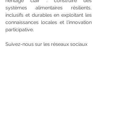
héritage clair : construire des 
systèmes alimentaires résilients, 
inclusifs et durables en exploitant les 
connaissances locales et l'innovation 
participative.
Suivez-nous sur les réseaux sociaux 
pour rester informé !
EWA-BELT Project
Website:
www.ewabelt.eu
Facebook: ewabelt.project
Instagram: ewabelt_project
X: ewabelt_project
LinkedIn: showcase/ewa-belt
YouTube: occam3039
Joint YouTube channel: @sfs35