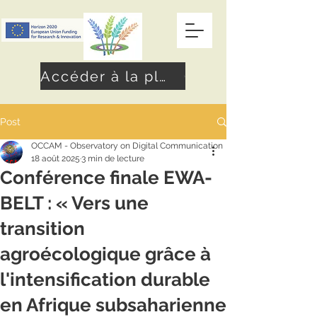
Accéder à la plateforme
Post
OCCAM - Observatory on Digital Communication
18 août 2025
3 min de lecture
Conférence finale EWA-
BELT : « Vers une
transition
agroécologique grâce à
l'intensification durable
en Afrique subsaharienne