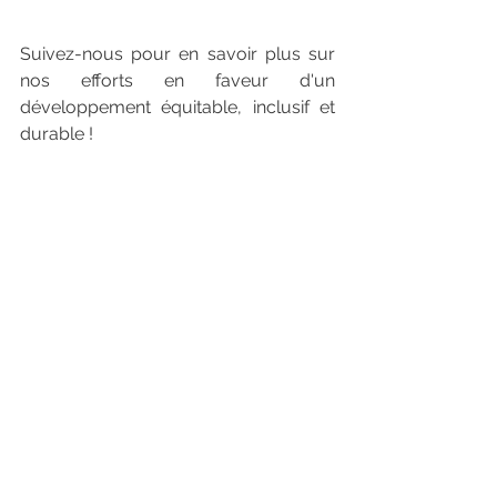
Suivez-nous pour en savoir plus sur 
nos efforts en faveur d'un 
développement équitable, inclusif et 
durable ! 
EGM Optimizing the Potential of Intermediary Cities
.pdf
Télécharger PDF • 651KB
UN Habitat EGM - statement by OCCAM
.pdf
Télécharger PDF • 175KB