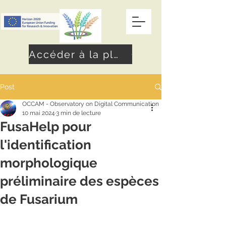
Accéder à la plateforme
Post
OCCAM - Observatory on Digital Communication
10 mai 2024
3 min de lecture
FusaHelp pour
l'identification
morphologique
préliminaire des espèces
de Fusarium