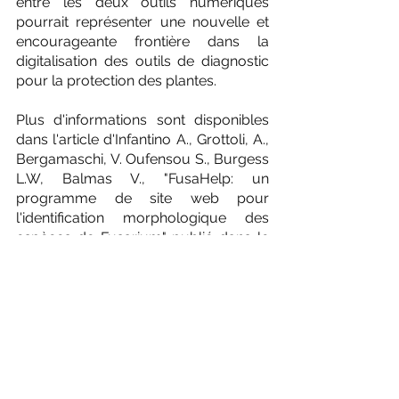
entre les deux outils numériques 
pourrait représenter une nouvelle et 
encourageante frontière dans la 
digitalisation des outils de diagnostic 
pour la protection des plantes.
Plus d'informations sont disponibles 
dans l'article d'Infantino A., Grottoli, A., 
Bergamaschi, V. Oufensou S., Burgess 
L.W, Balmas V., "FusaHelp: un 
programme de site web pour 
l'identification morphologique des 
espèces de Fusarium" publié dans le 
Journal of Plant Pathology (JPP) 
(2023). 
(
https://doi.org/10.1007/s42161-023-
01349-6
) et ayant reçu le "choix 
éditorial du JPP" pour mai 2023.
**