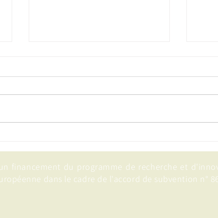
Protection post-récolte des
EWA
denrées stockées et
Nati
réduction de la
Tanz
 un financement du programme de recherche et d'inno
contamination par les
des 
mycotoxines grâce à
dura
uropéenne dans le cadre de l'accord de subvention n° 8
l'utilisation de composés
volatils d'origine
microbienne