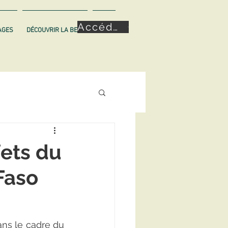
Accéder à la plateforme
AGES
DÉCOUVRIR LA BELT
More
fets du
 Faso
ns le cadre du 