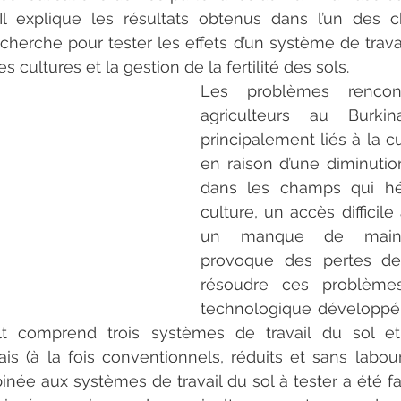
l explique les résultats obtenus dans l’un des ch
erche pour tester les effets d’un système de travail 
 cultures et la gestion de la fertilité des sols.
Les problèmes rencont
agriculteurs au Burki
principalement liés à la c
en raison d’une diminution 
dans les champs qui héb
culture, un accès difficile 
un manque de main-d
provoque des pertes de 
résoudre ces problèmes,
technologique développé 
t comprend trois systèmes de travail du sol et 
rais (à la fois conventionnels, réduits et sans labour
née aux systèmes de travail du sol à tester a été fai