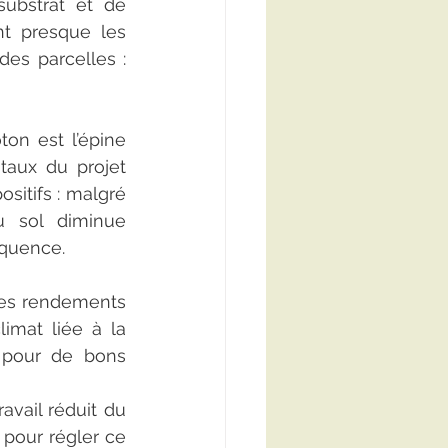
ubstrat et de 
nt presque les 
s parcelles : 
on est l’épine 
aux du projet 
itifs : malgré 
u sol diminue 
quence.
es rendements 
imat liée à la 
 pour de bons 
avail réduit du 
 pour régler ce 