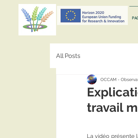
PAG
All Posts
OCCAM - Observat
Explicati
travail 
La vidéo présente l