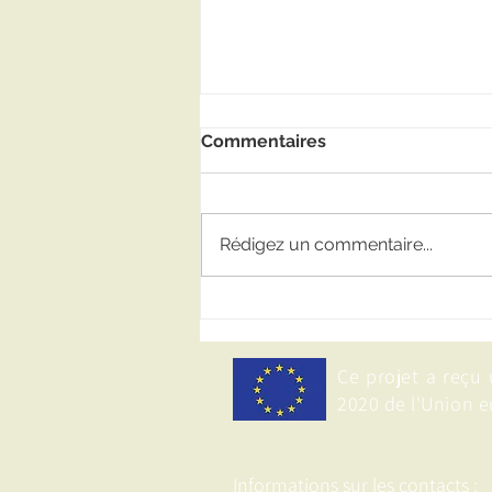
Commentaires
Rédigez un commentaire...
Partage de l’expérience
EWA-BELT : Professeure
Sheila Okoth, Université de
Ce projet a reçu
Nairobi, lors de l’atelier sur
la rédaction de
2020 de l'Union e
propositions de
financement pour les
chercheurs et innovateurs
Informations sur les contacts :