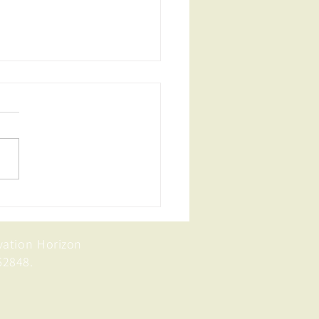
-BELT Assemblée
onale des Parties en
anie : mettre en place
vation Horizon
pratiques agricoles
bles et inclusives
62848.