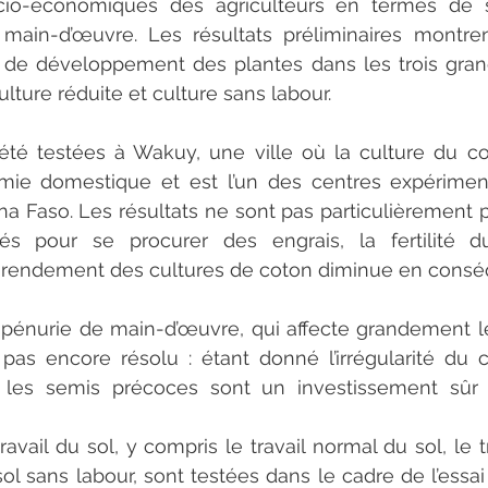
cio-économiques des agriculteurs en termes de s
a main-d’œuvre. Les résultats préliminaires montre
e développement des plantes dans les trois grande
ulture réduite et culture sans labour. 
été testées à Wakuy, une ville où la culture du cot
mie domestique et est l’un des centres expériment
 Faso. Les résultats ne sont pas particulièrement pos
yés pour se procurer des engrais, la fertilité d
 rendement des cultures de coton diminue en consé
pénurie de main-d’œuvre, qui affecte grandement l
 pas encore résolu : étant donné l’irrégularité du cl
, les semis précoces sont un investissement sûr
ravail du sol, y compris le travail normal du sol, le tr
 sol sans labour, sont testées dans le cadre de l’essai