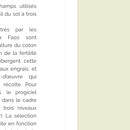
amps utilisés 
du sol à trois 
rés par les 
na Faso sont 
ulture du coton 
de la fertilité 
ergent cette 
aux engrais, et 
’œuvre qui 
récolte. Pour 
 le progiciel 
dans le cadre 
trois niveaux 
). La sélection 
te en fonction 