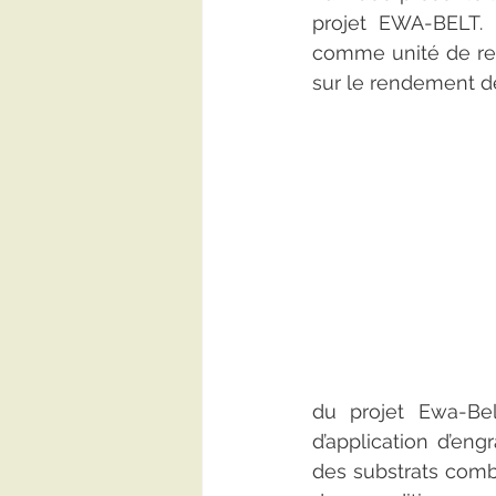
projet EWA-BELT. I
comme unité de rech
sur le rendement des
du projet Ewa-Bel
d’application d’eng
des substrats combi